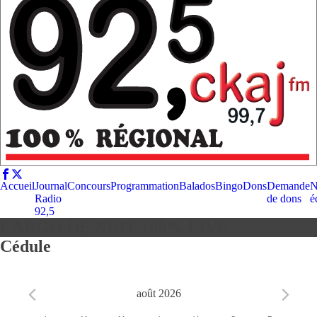
Accueil
Journal
Concours
Programmation
Balados
Bingo
Dons
Demande
N
Radio
de dons
é
92,5
CARGO DE NUIT 100% LIVE
Cédule
août 2026