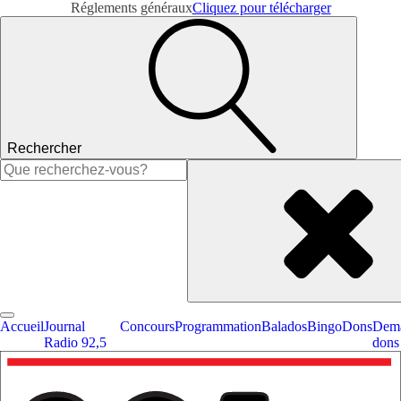
Réglements généraux
Cliquez pour télécharger
Rechercher
Rechercher :
Accueil
Journal
Concours
Programmation
Balados
Bingo
Dons
Dema
Radio 92,5
dons