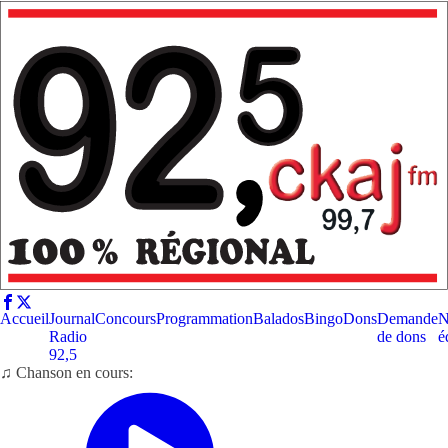
Accueil
Journal
Concours
Programmation
Balados
Bingo
Dons
Demande
N
Radio
de dons
é
92,5
♫ Chanson en cours: