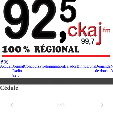
Accueil
Journal
Concours
Programmation
Balados
Bingo
Dons
Demande
N
Radio
de dons
é
92,5
CARGO DE NUIT 100% LIVE
Cédule
août 2026