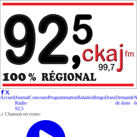
Accueil
Journal
Concours
Programmation
Balados
Bingo
Dons
Demande
N
Radio
de dons
é
92,5
♫ Chanson en cours: