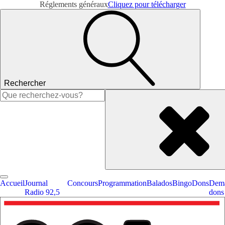
Réglements généraux
Cliquez pour télécharger
Rechercher
Rechercher :
Accueil
Journal
Concours
Programmation
Balados
Bingo
Dons
Dema
Radio 92,5
dons