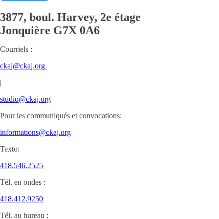
3877, boul. Harvey, 2e étage
Jonquière
G7X 0A6
Courriels :
ckaj@ckaj.org
|
studio@ckaj.org
Pour les communiqués et convocations:
informations@ckaj.org
Texto:
418.546.2525
Tél. en ondes :
418.412.9250
Tél. au bureau :