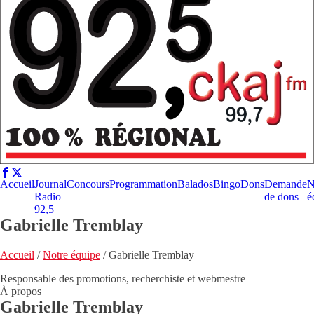
Accueil
Journal
Concours
Programmation
Balados
Bingo
Dons
Demande
N
Radio
de dons
é
92,5
Gabrielle Tremblay
Accueil
/
Notre équipe
/
Gabrielle Tremblay
Responsable des promotions, recherchiste et webmestre
À propos
Gabrielle Tremblay