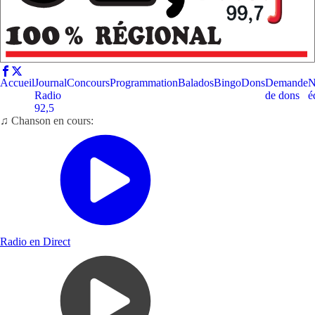
Accueil
Journal
Concours
Programmation
Balados
Bingo
Dons
Demande
N
Radio
de dons
é
92,5
♫ Chanson en cours:
Radio en Direct