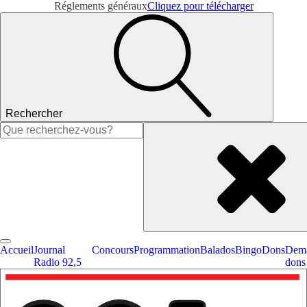
Réglements généraux
Cliquez pour télécharger
Rechercher
Rechercher :
Accueil
Journal
Concours
Programmation
Balados
Bingo
Dons
Dema
Radio 92,5
dons