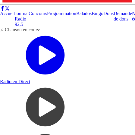
Accueil
Journal
Concours
Programmation
Balados
Bingo
Dons
Demande
N
Radio
de dons
é
92,5
♫ Chanson en cours:
Radio en Direct