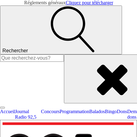
Réglements généraux
Cliquez pour télécharger
Rechercher
Rechercher :
Accueil
Journal
Concours
Programmation
Balados
Bingo
Dons
Dema
Radio 92,5
dons