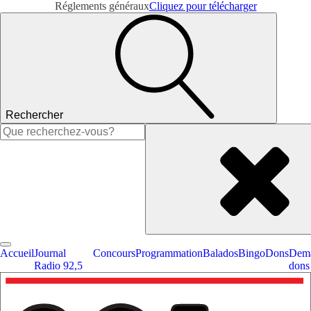
Réglements généraux
Cliquez pour télécharger
Rechercher
Rechercher :
Accueil
Journal
Concours
Programmation
Balados
Bingo
Dons
Dema
Radio 92,5
dons