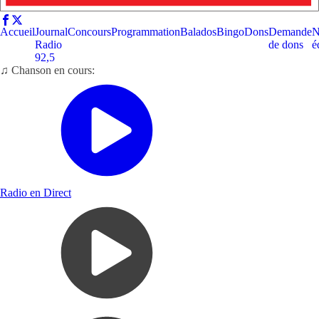
Accueil
Journal
Concours
Programmation
Balados
Bingo
Dons
Demande
N
Radio
de dons
é
92,5
♫ Chanson en cours:
Radio en Direct