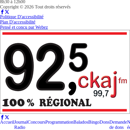
8h30 à 12h00
Copyright © 2026 Tout droits réservés
Politique D'accessibilité
Plan D'accessibilité
Pensé et conçu par
Webez
Accueil
Journal
Concours
Programmation
Balados
Bingo
Dons
Demande
N
Radio
de dons
é