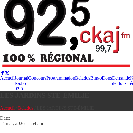
Accueil
Journal
Concours
Programmation
Balados
Bingo
Dons
Demande
N
Radio
de dons
é
92,5
LES JARDINS STE-ÉMILIE
Accueil
/
Balados
/
LES JARDINS STE-ÉMILIE
Date:
14 mai, 2026 11:54 am