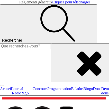
Réglements généraux
Cliquez pour télécharger
Rechercher
Rechercher :
Accueil
Journal
Concours
Programmation
Balados
Bingo
Dons
Dema
Radio 92,5
dons