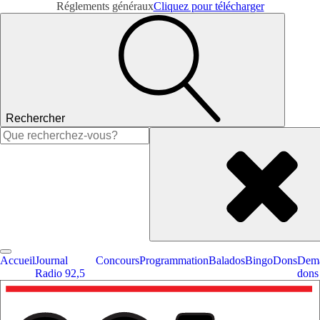
Réglements généraux
Cliquez pour télécharger
Rechercher
Rechercher :
Accueil
Journal
Concours
Programmation
Balados
Bingo
Dons
Dema
Radio 92,5
dons