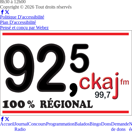
8h30 à 12h00
Copyright © 2026 Tout droits réservés
Politique D'accessibilité
Plan D'accessibilité
Pensé et conçu par
Webez
Accueil
Journal
Concours
Programmation
Balados
Bingo
Dons
Demande
N
Radio
de dons
é