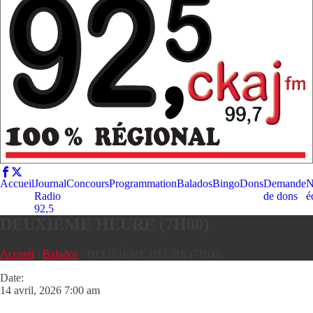
Accueil
Journal
Concours
Programmation
Balados
Bingo
Dons
Demande
N
Radio
de dons
é
92,5
DEUXIÈME HEURE (7H00)
Accueil
/
Balados
/
DEUXIÈME HEURE (7H00)
Date:
14 avril, 2026 7:00 am