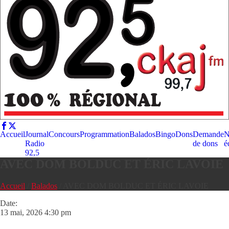
Accueil
Journal
Concours
Programmation
Balados
Bingo
Dons
Demande
N
Radio
de dons
é
92,5
AVEC DOM BOLDUC ET ÉRIC LAVOIE
Accueil
/
Balados
/
AVEC DOM BOLDUC ET ÉRIC LAVOIE
Date:
13 mai, 2026 4:30 pm