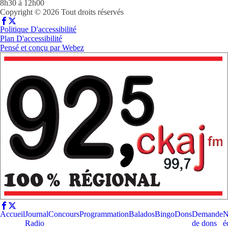
8h30 à 12h00
Copyright © 2026 Tout droits réservés
Politique D'accessibilité
Plan D'accessibilité
Pensé et conçu par
Webez
Accueil
Journal
Concours
Programmation
Balados
Bingo
Dons
Demande
N
Radio
de dons
é