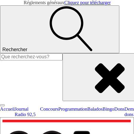
Réglements généraux
Cliquez pour télécharger
Rechercher
Rechercher :
Accueil
Journal
Concours
Programmation
Balados
Bingo
Dons
Dema
Radio 92,5
dons