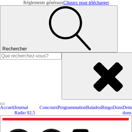
Réglements généraux
Cliquez pour télécharger
Rechercher
Rechercher :
Accueil
Journal
Concours
Programmation
Balados
Bingo
Dons
Dema
Radio 92,5
dons