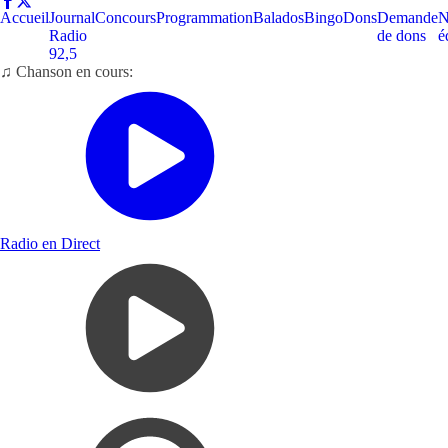
Accueil
Journal
Concours
Programmation
Balados
Bingo
Dons
Demande
N
Radio
de dons
é
92,5
♫ Chanson en cours:
Radio en Direct